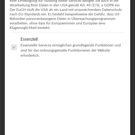
Ihrer Einwilligung zur Nutzung dieser Services willigen Sie auch in die
Verarbeitung Ihrer Daten in den USA gemäß Art. 49 (1) lit. a GDPR ein.
EIN WEITERER TRIP VOLLENDET
Der EuGH stuft die USA als ein Land mit unzureichendem Datenschutz
nach EU-Standards ein. Es besteht beispielsweise die Gefahr, dass US-
Behörden personenbezogene Daten in Überwachungsprogrammen
4. November 2020
In
Allgemein
No Comment
verarbeiten, ohne dass für Europäerinnen und Europäer eine
Klagemöglichkeit besteht.
In ein paar Minuten vollende ich eine weitere Umdrehung (Another
trip around the sun done). Zeit um auf das letzte Jahr zurück zu
Es folgt eine Liste der Service-Gruppen, für die eine Einwilligung erteilt
Essenziell
blicken, und den Tag über ein paar Gedanken zu notieren. Ein
Essenzielle Services ermöglichen grundlegende Funktionen und
verrücktes Jahr. Ein tolles Jahr. Aber […]
sind für das ordnungsgemäße Funktionieren der Website
erforderlich.
CONTINUE READING
HURRA, URLAUB!
19. August 2020
In
Allgemein
No Comment
Nach fünf Monaten im Home Office mit ein paar kurzen
Unterbrechungen endlich ein paar Tage mehr Urlaub. Das fühlt sich
gerade irgendwie… surreal an.