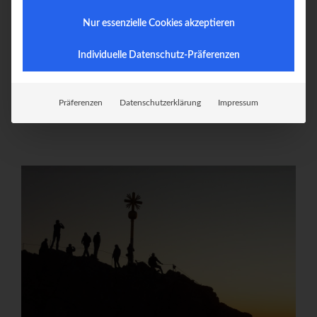
13. Juli 2019
In
Allgemein
No Comment
Nur essenzielle Cookies akzeptieren
Seit ein paar Tagen – genauer seit meiner letzten Bergtour – mache
ich mir Gedanken ob ich meine Touren weiterhin veröffentlichen soll.
Individuelle Datenschutz-Präferenzen
Neben der Tatsache dass sich das echte Leben nicht auf Social Media
abspielt, und vieles nur Aufmerksamkeitshascherei ist, […]
Präferenzen
Datenschutzerklärung
Impressum
CONTINUE READING