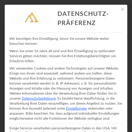
Mit die
DATENSCHUTZ-
PRÄFERENZ
KLETTERSTEIG
Wir benötigen Ihre Einwilligung, bevor Sie unsere Website weiter
besuchen können.
Wenn Sie unter 16 Jahre alt sind und Ihre Einwilligung zu optionalen
Services geben möchten, müssen Sie Ihre Erziehungsberechtigten um
Erlaubnis bitten.
Wir verwenden Cookies und andere Technologien auf unserer Website.
Einige von ihnen sind essenziell, während andere uns helfen, diese
Website und Ihre Erfahrung zu verbessern.
Personenbezogene Daten
TOURENBERICHT
können verarbeitet werden (z. B. IP-Adressen), z. B. für personalisierte
Anzeigen und Inhalte oder die Messung von Anzeigen und Inhalten.
Weitere Informationen über die Verwendung Ihrer Daten finden Sie in
TEGELBERGSTEIG KLETTERSTEIG
unserer
Datenschutzerklärung
.
Es besteht keine Verpflichtung, in die
Verarbeitung Ihrer Daten einzuwilligen, um dieses Angebot zu nutzen.
Sie
18. Juni 2017
In
Klettersteig
No Comment
können Ihre Auswahl jederzeit unter
Einstellungen
widerrufen oder
anpassen.
Bitte beachten Sie, dass aufgrund individueller Einstellungen
Der Tegelbergsteig. Sagenumwoben und Erfurchtsgebietend. Viel
möglicherweise nicht alle Funktionen der Website verfügbar sind.
hat man gehört über ihn: „Jedes Wochenende fischt die Bergrettung
Einige Services verarbeiten personenbezogene Daten in den USA. Mit
jemanden aus dem Steig.“ „Eigentlich ein Kategorie D Steig.“ „Nix für