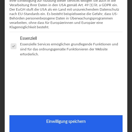
Ihrer Einwilligung zur Nutzung dieser Services willigen Sie auch in die
Verarbeitung Ihrer Daten in den USA gemäß Art. 49 (1) lit. a GDPR ein.
Der EuGH stuft die USA als ein Land mit unzureichendem Datenschutz
nach EU-Standards ein. Es besteht beispielsweise die Gefahr, dass US-
Behörden personenbezogene Daten in Überwachungsprogrammen
verarbeiten, ohne dass für Europäerinnen und Europäer eine
Klagemöglichkeit besteht.
Alpinsportzentrale Landsberg am Lech
Es folgt eine Liste der Service-Gruppen, für die eine Einwilligung erteilt
Essenziell
Essenzielle Services ermöglichen grundlegende Funktionen und
sind für das ordnungsgemäße Funktionieren der Website
ALPINSPORTZENTRALE LANDSBERG
erforderlich.
AM LECH
Wenn ich mich richtig erinnere, dann war die
Alpinsportzentrale in
Landsberg am Lech
die Anlaufstelle für meine erste
Bergsport
Ausrüstung
(Zwei Klettersteig Sets). Mittlerweile bin ich sehr gerne
im Laden und besuche Josef und Martin Samstags in ihrem kleinen
aber feinen Geschäft. Sei es einfach um zu ratschen, einen leckeren
Kuchen zu schnabulieren oder einen Eiskaffee zu schlürfen (hey,
nicht nur wegen dem Eiskaffe, okay?), oder zum fachsimpeln und
stöbern was man noch so brauchen könnte.
Ich mag die ehrliche, offene und sehr nette Art der beiden sowie
Einwilligung speichern
vom ganzen Team. Auch wissen die beiden welche Ausrüstung taugt
und was nicht. Kurzum, eine Freundschaft die ich sehr schätze. Ich