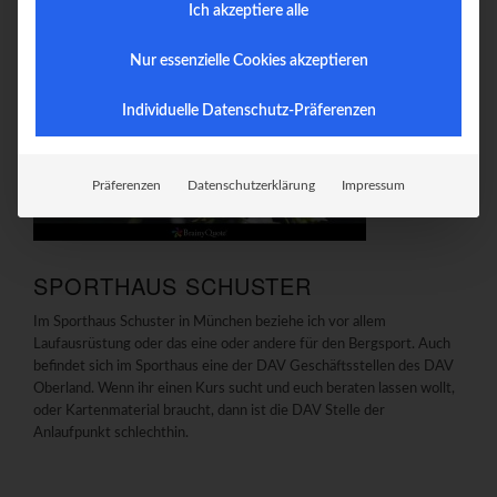
Ich akzeptiere alle
fühle mich einfach daheim hier.
Nur essenzielle Cookies akzeptieren
Individuelle Datenschutz-Präferenzen
Präferenzen
Datenschutzerklärung
Impressum
SPORTHAUS SCHUSTER
Im Sporthaus Schuster in München beziehe ich vor allem
Laufausrüstung oder das eine oder andere für den Bergsport. Auch
befindet sich im Sporthaus eine der DAV Geschäftsstellen des DAV
Oberland. Wenn ihr einen Kurs sucht und euch beraten lassen wollt,
oder Kartenmaterial braucht, dann ist die DAV Stelle der
Anlaufpunkt schlechthin.