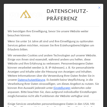
Mit die
DATENSCHUTZ-
PRÄFERENZ
PARTNER, BEZUGSQUELLEN &
Wir benötigen Ihre Einwilligung, bevor Sie unsere Website weiter
besuchen können.
FREUNDE
Wenn Sie unter 16 Jahre alt sind und Ihre Einwilligung zu optionalen
Services geben möchten, müssen Sie Ihre Erziehungsberechtigten um
Erlaubnis bitten.
Wir verwenden Cookies und andere Technologien auf unserer Website.
Einige von ihnen sind essenziell, während andere uns helfen, diese
Ich setze bei meinen Ausrüstungseinkäufen möglichst auf lokale
Website und Ihre Erfahrung zu verbessern.
Personenbezogene Daten
Anbieter und kleine Läden. Mittlerweile hake ich bei den lokalen
können verarbeitet werden (z. B. IP-Adressen), z. B. für personalisierte
Händlern auch nach, ob sie dies oder das bestellen können. Erst
Anzeigen und Inhalte oder die Messung von Anzeigen und Inhalten.
wenn alle Möglichkeiten vor Ort ausgeschöpft sind, bestelle ich
Weitere Informationen über die Verwendung Ihrer Daten finden Sie in
unserer
Datenschutzerklärung
.
Es besteht keine Verpflichtung, in die
online. Ich bin der Ansicht, dass man einfach den Spaziergang
Verarbeitung Ihrer Daten einzuwilligen, um dieses Angebot zu nutzen.
Sie
investieren sollte bevor man im Internet einkauft, auch wenn es
können Ihre Auswahl jederzeit unter
Einstellungen
widerrufen oder
bequemer ist von der Couch aus einzukaufen.
anpassen.
Bitte beachten Sie, dass aufgrund individueller Einstellungen
möglicherweise nicht alle Funktionen der Website verfügbar sind.
Einige Services verarbeiten personenbezogene Daten in den USA. Mit