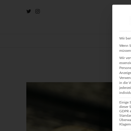
Wir ben
HOME
Wenn Si
müssen 
Wir ver
essenzi
Persone
Anzeige
Verwend
in die 
jederze
individ
Einige 
dieser 
GDPR ei
Standar
Überwa
Klagemö