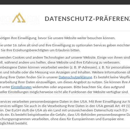
DATENSCHUTZ-PRÄFEREN
ötigen Ihre Einwilligung, bevor Sie unsere Website weiter besuchen können.
PORTFOLIO
BLOG
INFO
KONTAKT
KROHA FOTO
e unter 16 Jahre alt sind und Ihre Einwilligung zu optionalen Services geben möchten
Sie Ihre Erziehungsberechtigten um Erlaubnis bitten.
FOOD
wenden Cookies und andere Technologien auf unserer Website. Einige von ihnen sind
ell, während andere uns helfen, diese Website und Ihre Erfahrung zu verbessern.
nbezogene Daten können verarbeitet werden (z. B. IP-Adressen), z. B. für personalisie
n und Inhalte oder die Messung von Anzeigen und Inhalten.
Weitere Informationen ü
ung Ihrer Daten finden Sie in unserer
Datenschutzerklärung
.
Es besteht keine Verpfl
Verarbeitung Ihrer Daten einzuwilligen, um dieses Angebot zu nutzen.
Sie können Ihre
it unter
Einstellungen
widerrufen oder anpassen.
Bitte beachten Sie, dass aufgrund
ueller Einstellungen möglicherweise nicht alle Funktionen der Website verfügbar sind.
Services verarbeiten personenbezogene Daten in den USA. Mit Ihrer Einwilligung zur 
Services willigen Sie auch in die Verarbeitung Ihrer Daten in den USA gemäß Art. 49 (1) l
n. Der EuGH stuft die USA als ein Land mit unzureichendem Datenschutz nach EU-
ds ein. Es besteht beispielsweise die Gefahr, dass US-Behörden personenbezogene D
chungsprogrammen verarbeiten, ohne dass für Europäerinnen und Europäer eine
glichkeit besteht.