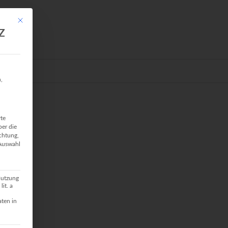
Mit diesem Button wird der Dialog geschlossen. Seine Funktionalität ist identis
Z
GRAFIE
,
rte
ber die
ichtung,
 Auswahl
Nutzung
it. a
aten in