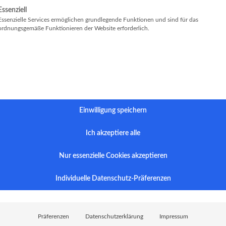
gt eine Liste der Service-Gruppen, für die eine Einwilligung erteilt werde
Essenziell
Essenzielle Services ermöglichen grundlegende Funktionen und sind für das
ordnungsgemäße Funktionieren der Website erforderlich.
Einwilligung speichern
Ich akzeptiere alle
Nur essenzielle Cookies akzeptieren
Individuelle Datenschutz-Präferenzen
Präferenzen
Datenschutzerklärung
Impressum