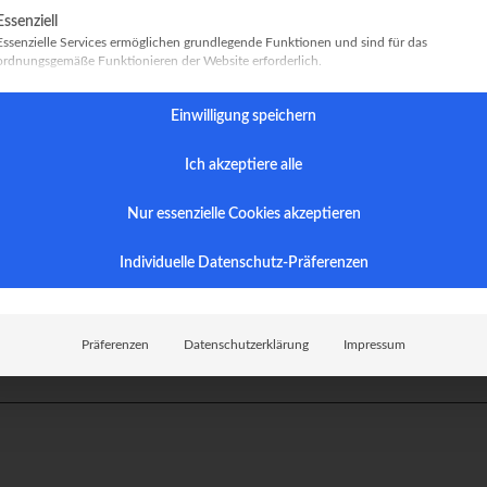
gt eine Liste der Service-Gruppen, für die eine Einwilligung erteilt werde
Essenziell
8)
Essenzielle Services ermöglichen grundlegende Funktionen und sind für das
ordnungsgemäße Funktionieren der Website erforderlich.
Einwilligung speichern
Ich akzeptiere alle
Nur essenzielle Cookies akzeptieren
Individuelle Datenschutz-Präferenzen
Präferenzen
Datenschutzerklärung
Impressum