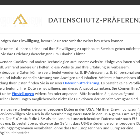
DATENSCHUTZ-PRÄFEREN
ötigen Ihre Einwilligung, bevor Sie unsere Website weiter besuchen können.
PORTFOLIO
BLOG
INFO
KONTAKT
KROHA FOTO
e unter 16 Jahre alt sind und Ihre Einwilligung zu optionalen Services geben möchten
Sie Ihre Erziehungsberechtigten um Erlaubnis bitten.
BUCKET LIST
wenden Cookies und andere Technologien auf unserer Website. Einige von ihnen sind
ell, während andere uns helfen, diese Website und Ihre Erfahrung zu verbessern.
nbezogene Daten können verarbeitet werden (z. B. IP-Adressen), z. B. für personalisie
n und Inhalte oder die Messung von Anzeigen und Inhalten.
Weitere Informationen ü
ung Ihrer Daten finden Sie in unserer
Datenschutzerklärung
.
Es besteht keine Verpfl
Verarbeitung Ihrer Daten einzuwilligen, um dieses Angebot zu nutzen.
Sie können Ihre
it unter
Einstellungen
widerrufen oder anpassen.
Bitte beachten Sie, dass aufgrund
D TRÄUME DIE ICH ERRREICHEN UND 
ueller Einstellungen möglicherweise nicht alle Funktionen der Website verfügbar sind.
Services verarbeiten personenbezogene Daten in den USA. Mit Ihrer Einwilligung zur 
Services willigen Sie auch in die Verarbeitung Ihrer Daten in den USA gemäß Art. 49 (1) l
n. Der EuGH stuft die USA als ein Land mit unzureichendem Datenschutz nach EU-
ds ein. Es besteht beispielsweise die Gefahr, dass US-Behörden personenbezogene D
 gefinished
chungsprogrammen verarbeiten, ohne dass für Europäerinnen und Europäer eine
glichkeit besteht.