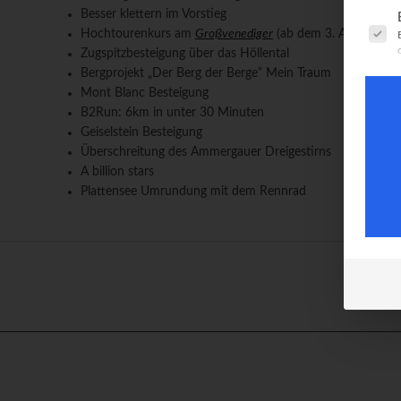
Besser klettern im Vorstieg
Es fol
Hochtourenkurs am
Großvenediger
(ab dem 3. August 201
Zugspitzbesteigung über das Höllental
Bergprojekt „Der Berg der Berge“ Mein Traum
Mont Blanc Besteigung
B2Run: 6km in unter 30 Minuten
Geiselstein Besteigung
Überschreitung des Ammergauer Dreigestirns
A billion stars
Plattensee Umrundung mit dem Rennrad
© Copyright KROHANSON