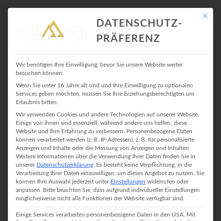
Mit die
DATENSCHUTZ-
PRÄFERENZ
ZIELE
Wir benötigen Ihre Einwilligung, bevor Sie unsere Website weiter
besuchen können.
Wenn Sie unter 16 Jahre alt sind und Ihre Einwilligung zu optionalen
Services geben möchten, müssen Sie Ihre Erziehungsberechtigten um
TRAININGSWOCHE 04 –
Erlaubnis bitten.
Wir verwenden Cookies und andere Technologien auf unserer Website.
LAKTATTEST
Einige von ihnen sind essenziell, während andere uns helfen, diese
Website und Ihre Erfahrung zu verbessern.
Personenbezogene Daten
29. April 2018
In
Laufen
No Comment
können verarbeitet werden (z. B. IP-Adressen), z. B. für personalisierte
Anzeigen und Inhalte oder die Messung von Anzeigen und Inhalten.
Trainingswoche Vier. Ich stecke also mitten in der Vorbereitung für
Weitere Informationen über die Verwendung Ihrer Daten finden Sie in
den Hamburg Marathon. Ich spule brav meine Trainingsläufe runter,
unserer
Datenschutzerklärung
.
Es besteht keine Verpflichtung, in die
Verarbeitung Ihrer Daten einzuwilligen, um dieses Angebot zu nutzen.
Sie
und halte meine Sessions haarklein ein. Das Einzige was etwas zu
können Ihre Auswahl jederzeit unter
Einstellungen
widerrufen oder
kurz kommt ist das Crosstraining, aber da hole ich auf. […]
anpassen.
Bitte beachten Sie, dass aufgrund individueller Einstellungen
möglicherweise nicht alle Funktionen der Website verfügbar sind.
CONTINUE READING
Einige Services verarbeiten personenbezogene Daten in den USA. Mit