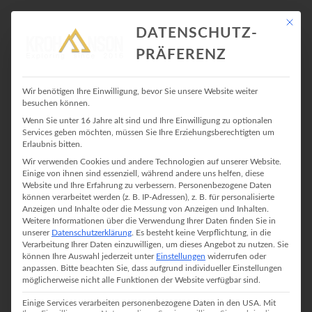
Mit die
DATENSCHUTZ-
PRÄFERENZ
SPORTKLETTERN
Wir benötigen Ihre Einwilligung, bevor Sie unsere Website weiter
besuchen können.
Wenn Sie unter 16 Jahre alt sind und Ihre Einwilligung zu optionalen
Services geben möchten, müssen Sie Ihre Erziehungsberechtigten um
OVERCOMING THE FEAR OF
Erlaubnis bitten.
Wir verwenden Cookies und andere Technologien auf unserer Website.
FALLING
Einige von ihnen sind essenziell, während andere uns helfen, diese
Website und Ihre Erfahrung zu verbessern.
Personenbezogene Daten
24. Juli 2019
In
Klettern
No Comment
können verarbeitet werden (z. B. IP-Adressen), z. B. für personalisierte
Anzeigen und Inhalte oder die Messung von Anzeigen und Inhalten.
Ich und meine Angst vor Stürzen beim Klettern. Allein wenn ich
Weitere Informationen über die Verwendung Ihrer Daten finden Sie in
daran denke bekomme ich feuchte Hände. Diese Angst vor dem
unserer
Datenschutzerklärung
.
Es besteht keine Verpflichtung, in die
Verarbeitung Ihrer Daten einzuwilligen, um dieses Angebot zu nutzen.
Sie
Stürzen ist etwas, was mich am meisten beim Klettern
können Ihre Auswahl jederzeit unter
Einstellungen
widerrufen oder
beeinträchtigt. Ich könnte so viel stärker klettern, würde ich mich
anpassen.
Bitte beachten Sie, dass aufgrund individueller Einstellungen
[…]
möglicherweise nicht alle Funktionen der Website verfügbar sind.
Einige Services verarbeiten personenbezogene Daten in den USA. Mit