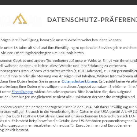
DATENSCHUTZ-PRÄFEREN
ötigen Ihre Einwilligung, bevor Sie unsere Website weiter besuchen können.
PORTFOLIO
BLOG
INFO
KONTAKT
KROHA FOTO
e unter 16 Jahre alt sind und Ihre Einwilligung zu optionalen Services geben möchten
Sie Ihre Erziehungsberechtigten um Erlaubnis bitten.
wenden Cookies und andere Technologien auf unserer Website. Einige von ihnen sind
CHT TEGELBERGSTEIG K
ell, während andere uns helfen, diese Website und Ihre Erfahrung zu verbessern.
nbezogene Daten können verarbeitet werden (z. B. IP-Adressen), z. B. für personalisie
n und Inhalte oder die Messung von Anzeigen und Inhalten.
Weitere Informationen ü
ung Ihrer Daten finden Sie in unserer
Datenschutzerklärung
.
Es besteht keine Verpfl
Verarbeitung Ihrer Daten einzuwilligen, um dieses Angebot zu nutzen.
Sie können Ihre
it unter
Einstellungen
widerrufen oder anpassen.
Bitte beachten Sie, dass aufgrund
18. Juni 2017 In
Klettersteig
ueller Einstellungen möglicherweise nicht alle Funktionen der Website verfügbar sind.
Services verarbeiten personenbezogene Daten in den USA. Mit Ihrer Einwilligung zur 
Services willigen Sie auch in die Verarbeitung Ihrer Daten in den USA gemäß Art. 49 (1) l
n. Der EuGH stuft die USA als ein Land mit unzureichendem Datenschutz nach EU-
s Anfänger das Erste mal einen Klettersteig gehen wollen und sich den Tege
ds ein. Es besteht beispielsweise die Gefahr, dass US-Behörden personenbezogene D
chungsprogrammen verarbeiten, ohne dass für Europäerinnen und Europäer eine
ochmal:
TUT ES NICHT!!!
Du bringst dich und andere in Gefahr. Der Tegel
glichkeit besteht.
r bitte an der Einstiegsleiter vorbei gehen und den Gelbe Wand Steig ge