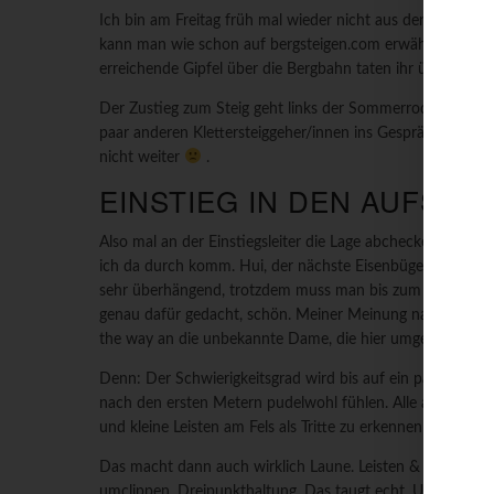
Ich bin am Freitag früh mal wieder nicht aus den Federn
kann man wie schon auf bergsteigen.com erwähnt an der T
erreichende Gipfel über die Bergbahn taten ihr übriges, e
Der Zustieg zum Steig geht links der Sommerrodelbahn na
paar anderen Klettersteiggeher/innen ins Gespräch gekom
nicht weiter
.
EINSTIEG IN DEN AUFSTIE
Also mal an der Einstiegsleiter die Lage abchecken ob da w
ich da durch komm. Hui, der nächste Eisenbügel zum drauf s
sehr überhängend, trotzdem muss man bis zum nächsten B
genau dafür gedacht, schön. Meiner Meinung nach ist es 
the way an die unbekannte Dame, die hier umgedreht hat
Denn: Der Schwierigkeitsgrad wird bis auf ein paar Abschn
nach den ersten Metern pudelwohl fühlen. Alle anderen sol
und kleine Leisten am Fels als Tritte zu erkennen ist verda
Das macht dann auch wirklich Laune. Leisten & Tritte am Fe
umclippen, Dreipunkthaltung. Das taugt echt. Und die Aus