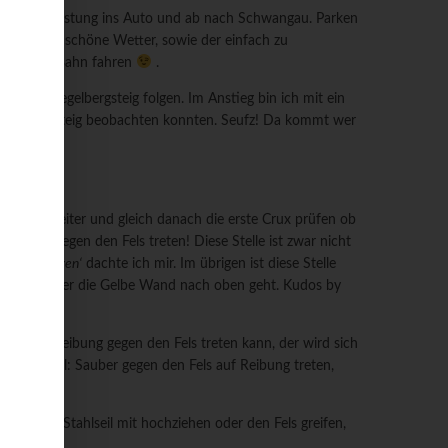
ersteigausrüstung ins Auto und ab nach Schwangau. Parken
ag und das schöne Wetter, sowie der einfach zu
ls mit der Bahn fahren
.
bzw. Tegelbergsteig folgen. Im Anstieg bin ich mit ein
 Tegelbergsteig beobachten konnten. Seufz! Da kommt wer
Einstiegsleiter und gleich danach die erste Crux prüfen ob
 sauber gegen den Fels treten! Diese Stelle ist zwar nicht
n aussortieren‘
dachte ich mir. Im übrigen ist diese Stelle
xelt und über die Gelbe Wand nach oben geht. Kudos by
uber auf Reibung gegen den Fels treten kann, der wird sich
bt. Nochmal: Sauber gegen den Fels auf Reibung treten,
en und am Stahlseil mit hochziehen oder den Fels greifen,