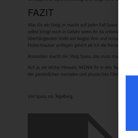
FAZIT
Was für ein Steig, er macht auf jeden Fall Spass wenn man K
selbst bringt euch in Gefahr wenn ihr da unbedarft und u
überhängenden Stelle am langen Arm und müssen warten bi
Hubschrauber anfliegen gehört als ich die Person(en) vor
Ansonsten macht der Steig Spass, das muss man sagen. Aber
Ach ja, ein letzter Hinweis: WENN ihr in den Tegelbergsteig
der persönlichen mentalen und physischen Fitness sowie d
Viel Spass am Tegelberg.