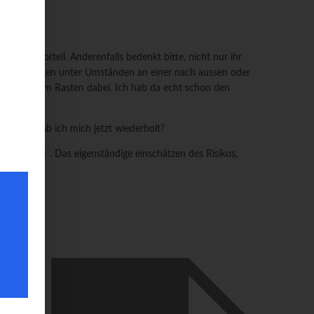
all von Vorteil. Anderenfalls bedenkt bitte, nicht nur ihr
aufen“, hängen unter Umständen an einer nach aussen oder
rabiner zum Rasten dabei. Ich hab da echt schon den
t rein. Hab ich mich jetzt wiederholt?
eser Blog
. Das eigenständige einschätzen des Risikos,