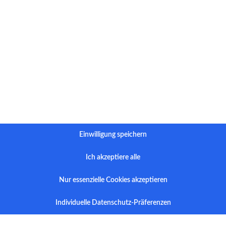
lettersteig Erfahrung hat, aber auch Erfahrung im Klettern ist auf jeden F
nerfahren ran geht. Kletterer, die nach euch kommen und auf euch „aufl
s ihr weg/weiter seid. Gottseidank hatte ich meine Bandschlinge mit Ka
 mir beobachtet und gewartet habe m( .
 ohne (Kletter)Erfahrung… bitte, euch und anderen zuliebe, geht da nich
 einsteigt, seid ihr für diese Entscheidung selbst verantwortlich, nicht di
es Wetters gehört einfach dazu.
Einwilligung speichern
Ich akzeptiere alle
Nur essenzielle Cookies akzeptieren
Individuelle Datenschutz-Präferenzen