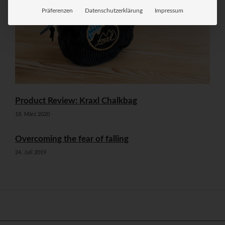
Präferenzen
Datenschutzerklärung
Impressum
Product Review: Kraxl Chalkbag
18. März 2020
Overcoming the fear of falling
24. Juli 2019