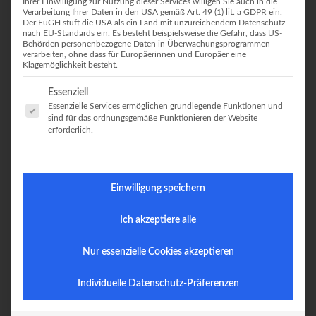
Ihrer Einwilligung zur Nutzung dieser Services willigen Sie auch in die
Und ich? Ich muss jetzt nachdenken. The struggle is real…
Verarbeitung Ihrer Daten in den USA gemäß Art. 49 (1) lit. a GDPR ein.
Der EuGH stuft die USA als ein Land mit unzureichendem Datenschutz
https://www.instagram.com/p/BsEksvugf2D/
nach EU-Standards ein. Es besteht beispielsweise die Gefahr, dass US-
Behörden personenbezogene Daten in Überwachungsprogrammen
verarbeiten, ohne dass für Europäerinnen und Europäer eine
Klagemöglichkeit besteht.
Es folgt eine Liste der Service-Gruppen, für die eine Einwilligung erteilt
Essenziell
Essenzielle Services ermöglichen grundlegende Funktionen und
sind für das ordnungsgemäße Funktionieren der Website
KROHANSON
erforderlich.
Klettert und steigt auf Berge.
Einwilligung speichern
YOU MIGHT ALSO LIKE
Ich akzeptiere alle
Nur essenzielle Cookies akzeptieren
Individuelle Datenschutz-Präferenzen