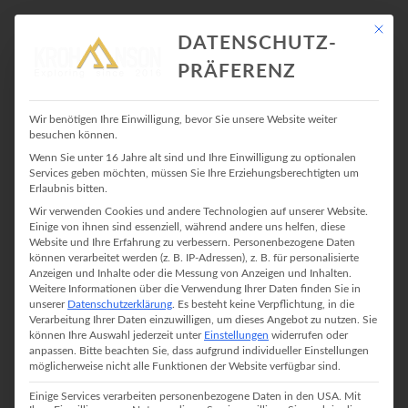
Mit die
DATENSCHUTZ-
PRÄFERENZ
INSTAGRAM: KLETTERCOMICS
Wir benötigen Ihre Einwilligung, bevor Sie unsere Website weiter
besuchen können.
VON CONNIE SUN
Wenn Sie unter 16 Jahre alt sind und Ihre Einwilligung zu optionalen
Services geben möchten, müssen Sie Ihre Erziehungsberechtigten um
Erlaubnis bitten.
Wir verwenden Cookies und andere Technologien auf unserer Website.
4. April 2019 In
Klettern
Einige von ihnen sind essenziell, während andere uns helfen, diese
Website und Ihre Erfahrung zu verbessern.
Personenbezogene Daten
können verarbeitet werden (z. B. IP-Adressen), z. B. für personalisierte
Anzeigen und Inhalte oder die Messung von Anzeigen und Inhalten.
Diese Woche bin ich über die Comiczeichnerin
Connie Sun
Weitere Informationen über die Verwendung Ihrer Daten finden Sie in
gestolpert. Connie ist eine in New York lebende Cartoonistin und
unserer
Datenschutzerklärung
.
Es besteht keine Verpflichtung, in die
Verarbeitung Ihrer Daten einzuwilligen, um dieses Angebot zu nutzen.
Sie
Schreiberin, die auch des öfteren über Klettern und das Leben
können Ihre Auswahl jederzeit unter
Einstellungen
widerrufen oder
zeichnet. Dieser Comic beschreibt denke ich am Besten was uns
anpassen.
Bitte beachten Sie, dass aufgrund individueller Einstellungen
Kletterinnen und Kletterer so sehr am Klettern fasziniert, denn es
möglicherweise nicht alle Funktionen der Website verfügbar sind.
bildet das Leben so gut ab wie sonst kein anderer Sport. Schaut bei
ihr auf Instagram vorbei. Ich finde sie hat euer Like definitiv verdient.
Einige Services verarbeiten personenbezogene Daten in den USA. Mit